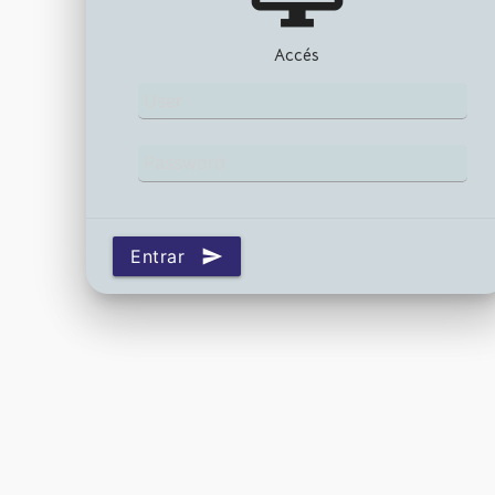
Accés
Entrar
send